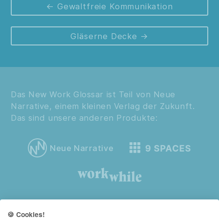
Gewaltfreie Kommunikation
Gläserne Decke
Das New Work Glossar ist Teil von Neue
Narrative, einem kleinen Verlag der Zukunft.
Das sind unsere anderen Produkte:
Neue Narrative
🍪 Cookies!