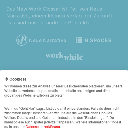
Das New Work Glossar ist Teil von Neue
Narrative, einem kleinen Verlag der Zukunft.
Das sind unsere anderen Produkte:
Neue Narrative
🍪 Cookies!
Wir können diese zur Analyse unserer Besucherdaten platzieren, um unsere
Website zu verbessern, personalisierte Inhalte anzuzeigen und dir ein
großartiges Website-Erlebnis zu bieten.
Datenschutz
Impressum
Patenschaften
Wenn du "Geht klar" sagst, bist du damit einverstanden. Falls du dem nicht
zustimmen magst, beschränken wir uns auf die wesentlichen Cookies.
Weitere Details und alle Optionen findest du in den "Einstellungen". Du
kannst diese auch später jederzeit anpassen. Weitere Informationen findest
du in unserer
Datenschutzerklärung
.