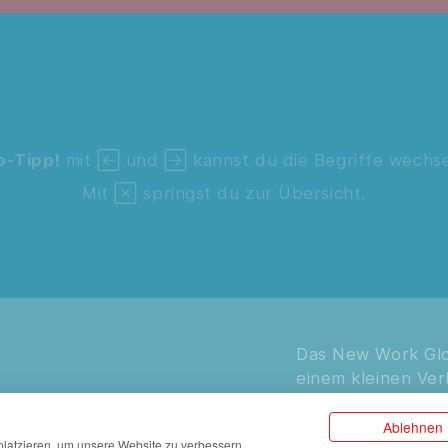
o-Tipp!
mit  und  kannst du die Begriffe wechse
Mit  springst du zur Übersicht.
Das New Work Glos
einem kleinen Ver
anderen Produkte
Ablehnen
rfolgt
latzieren, um unsere Website zu verbessern,