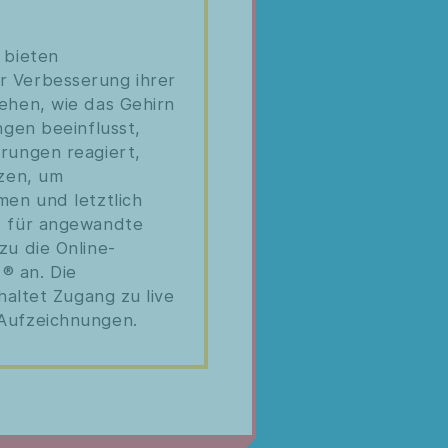
 bieten
 Verbesserung ihrer
ehen, wie das Gehirn
ngen beeinflusst,
rungen reagiert,
tzen, um
men und letztlich
e für angewandte
zu die Online-
® an. Die
haltet Zugang zu live
Aufzeichnungen.